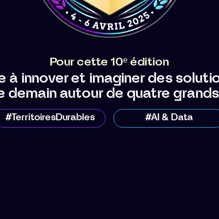
Pour cette 10ᵉ édition
te à innover et imaginer des solut
de demain autour de quatre grands 
#TerritoiresDurables
#AI & Data